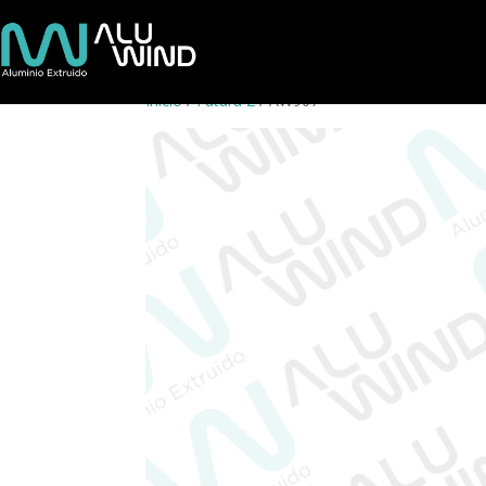
Inicio
/
Futura 2
/ AW907