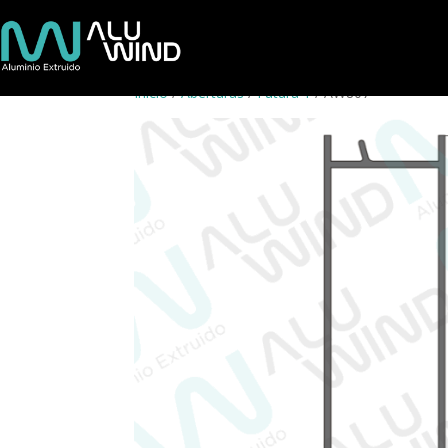
Inicio
/
Aberturas
/
Futura 1
/ AW807