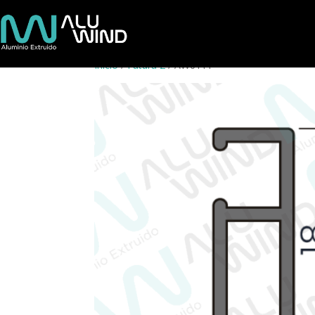
Inicio
/
Futura 2
/ AW6111