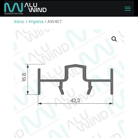
Inicio
/
Imperia
/ AW407